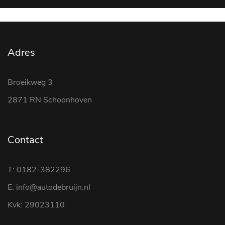
Adres
Broeikweg 3
2871 RN Schoonhoven
Contact
T: 0182-382296
E: info@autodebruijn.nl
Kvk: 29023110