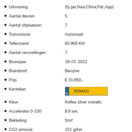
Uitvoering
(5j gar,Navi,Clima,Pdc,App)
Aantal deuren
5
Aantal zitplaatsen
7
Transmissie
Automaat
Tellerstand
65.900 KM
Aantal versnellingen
7
Bouwjaar
18-01-2022
Brandstof
Benzine
Prijs
€ 31.850,-
Kenteken
X094XG
Kleur
Reflex zilver metallic
Acceleratie 0-100
8.9 sec.
Bekleding
Stof
CO2-emissie
151 g/km