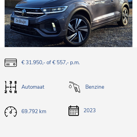
€ 31.950,-
of € 557,- p.m.
Automaat
Benzine
2023
69.792 km