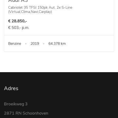
Audi A3
Cabriolet 35 TFSI 150pk Aut. 2x S-Line
(Virtual,Clima,Navi,Carplay)
€ 28.850,-
€ 503,- p.m.
Benzine
-
2019
-
64.378 km
Adres
Broeikweg 3
2871 RN Schoonhoven