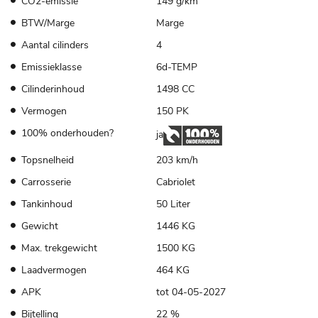
CO2-emissie
149 g/km
BTW/Marge
Marge
Aantal cilinders
4
Emissieklasse
6d-TEMP
Cilinderinhoud
1498 CC
Vermogen
150 PK
100% onderhouden?
ja
Topsnelheid
203 km/h
Carrosserie
Cabriolet
Tankinhoud
50 Liter
Gewicht
1446 KG
Max. trekgewicht
1500 KG
Laadvermogen
464 KG
APK
tot 04-05-2027
Bijtelling
22 %