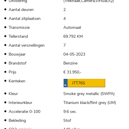
Uitvoering
(Trekhaak,Camera,Virtual,IQ)
Aantal deuren
2
Aantal zitplaatsen
4
Transmissie
Automaat
Tellerstand
69.792 KM
Aantal versnellingen
7
Bouwjaar
04-05-2023
Brandstof
Benzine
Prijs
€ 31.950,-
Kenteken
JTT76S
Kleur
Smoke grey metallic (5WPA)
Interieurkleur
Titanium black/flint grey (UM)
Acceleratie 0-100
9.6 sec.
Bekleding
Stof