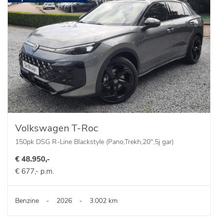
Volkswagen T-Roc
150pk DSG R-Line Blackstyle (Pano,Trekh,20",5j gar)
€ 48.950,-
€ 677,- p.m.
Benzine
-
2026
-
3.002 km