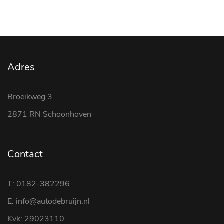
Adres
Broeikweg 3
2871 RN Schoonhoven
Contact
T: 0182-382296
E: info@autodebruijn.nl
Kvk: 29023110