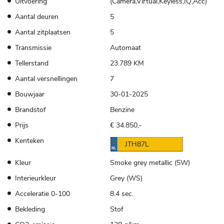
Uitvoering
(Camera,Virtual,Keyless,IQ,Acc)
Aantal deuren
5
Aantal zitplaatsen
5
Transmissie
Automaat
Tellerstand
23.789 KM
Aantal versnellingen
7
Bouwjaar
30-01-2025
Brandstof
Benzine
Prijs
€ 34.850,-
Kenteken
JTH87L
Kleur
Smoke grey metallic (5W)
Interieurkleur
Grey (WS)
Acceleratie 0-100
8.4 sec.
Bekleding
Stof