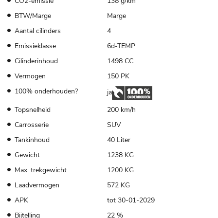
CO2-emissie
138 g/km
BTW/Marge
Marge
Aantal cilinders
4
Emissieklasse
6d-TEMP
Cilinderinhoud
1498 CC
Vermogen
150 PK
100% onderhouden?
ja
Topsnelheid
200 km/h
Carrosserie
SUV
Tankinhoud
40 Liter
Gewicht
1238 KG
Max. trekgewicht
1200 KG
Laadvermogen
572 KG
APK
tot 30-01-2029
Bijtelling
22 %