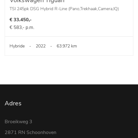
Volkswagen Tiguan
TSI 245pk DSG Hybrid R-Line (Pano,Trekhaak,Camera,IQ)
€ 33.450,-
€ 583,- p.m.
Hybride
-
2022
-
63.972 km
Adres
Broeikweg 3
2871 RN Schoonhoven