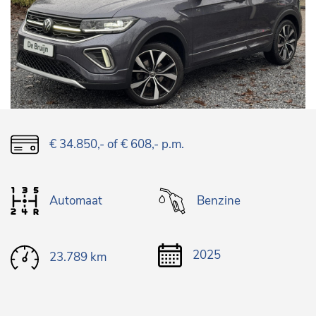
€ 34.850,-
of € 608,- p.m.
Automaat
Benzine
2025
23.789 km