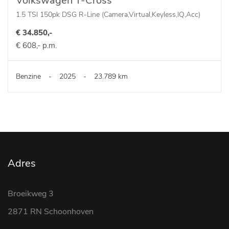
Volkswagen T-Cross
1.5 TSI 150pk DSG R-Line (Camera,Virtual,Keyless,IQ,Acc)
€ 34.850,-
€ 608,- p.m.
Benzine
-
2025
-
23.789 km
Adres
Broeikweg 3
2871 RN Schoonhoven