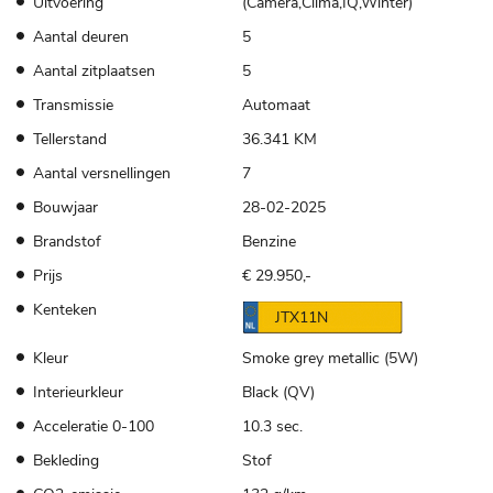
Uitvoering
(Camera,Clima,IQ,Winter)
Aantal deuren
5
Aantal zitplaatsen
5
Transmissie
Automaat
Tellerstand
36.341 KM
Aantal versnellingen
7
Bouwjaar
28-02-2025
Brandstof
Benzine
Prijs
€ 29.950,-
Kenteken
JTX11N
Kleur
Smoke grey metallic (5W)
Interieurkleur
Black (QV)
Acceleratie 0-100
10.3 sec.
Bekleding
Stof