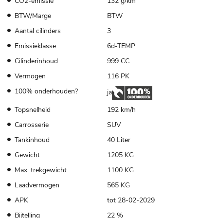
CO2-emissie
132 g/km
BTW/Marge
BTW
Aantal cilinders
3
Emissieklasse
6d-TEMP
Cilinderinhoud
999 CC
Vermogen
116 PK
100% onderhouden?
ja
Topsnelheid
192 km/h
Carrosserie
SUV
Tankinhoud
40 Liter
Gewicht
1205 KG
Max. trekgewicht
1100 KG
Laadvermogen
565 KG
APK
tot 28-02-2029
Bijtelling
22 %