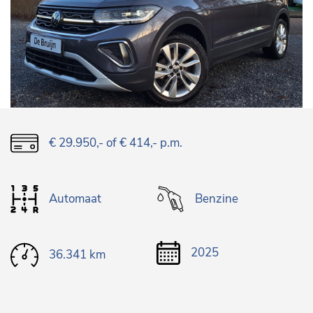
€ 29.950,-
of € 414,- p.m.
Automaat
Benzine
2025
36.341 km