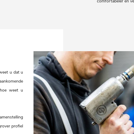
comfortabeler en ve
weet u dat u
t aankomende
n hoe weet u
amenstelling
rover profiel