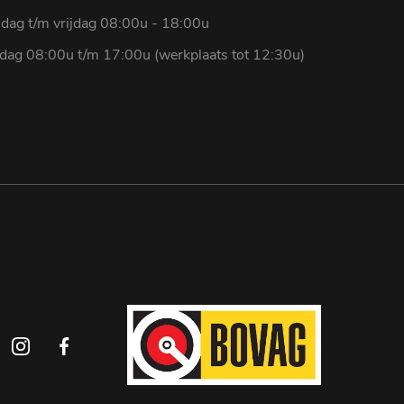
dag t/m vrijdag 08:00u - 18:00u
rdag 08:00u t/m 17:00u (werkplaats tot 12:30u)